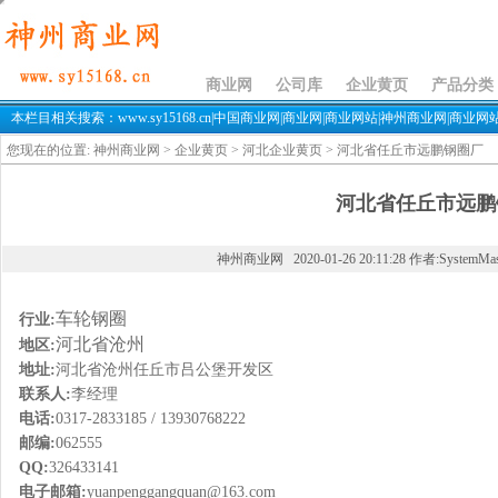
河北省任丘市远鹏钢圈厂
商业网
公司库
企业黄页
产品分类
本栏目相关搜索：www.sy15168.cn|中国商业网|商业网|商业网站|神州商业网|商业网站sy
您现在的位置:
神州商业网
>
企业黄页
>
河北企业黄页
> 河北省任丘市远鹏钢圈厂
河北省任丘市远鹏
神州商业网 2020-01-26 20:11:28 作者:SystemMa
车轮钢圈
行业:
河北省沧州
地区:
地址:
河北省沧州任丘市吕公堡开发区
联系人:
李经理
电话:
0317-2833185 / 13930768222
邮编:
062555
QQ:
326433141
电子邮箱:
yuanpenggangquan@163.com