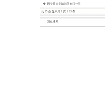
◆ 固安县康美滤清器有限公司
共 33 条 显示第 1 页 1-33 条
频道搜索: