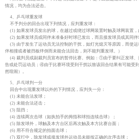
情况，均为合法还击。
4、乒乓球重发球
不予判分的回合出现下列情况，应判重发球：
(1) 如果发球员发出的球，在越过或绕过球网装置时触及球网装置
(2) 如果发球员或同伴未准备好时球已发出，而且接发球员或其同
(3) 由于发生了运动员无法控制的干扰，如灯光熄灭等原因，而使
伴相撞或者被挡板绊倒而未能合法回击，则不能判重发球。）
(4) 裁判员或副裁判员宣布的暂停比赛。例如：①由于要纠正发球
告或处罚运动员；④由于比赛环境受到干扰以致该回合结果有可能受
然喧闹）。
5、乒乓球判一分
回合中出现重发球以外的下列情况，应判失一分：
(1) 未能合法发球；
(2) 未能合法还击；
(3) 阻挡；
(4) 连续两次击球（如执拍手的拇指和球拍连续击球）；
(5) 除发球外，球触及本方台区后再次触及本方比赛台面；
(6) 用不符合规定的拍面击球；
(7) 双打中，除发球或接发球外运动员未能按正确的次序击球；