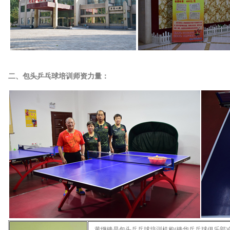
二、
包头乒乓球培训
师资力量：
黄继锋是
包头乒乓球培训
机构(锋华乒乓球俱乐部