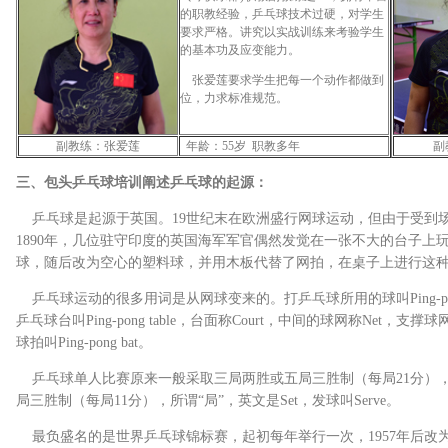
的职教经验，乒乓球技术过硬，对学生
要求严格。讲究以实战训练来考验学生
的基本功及应变能力。
张爱莲要求学生把每一个动作都做到
位，力求标准规范。
副教练：张爱莲
年龄：55岁 职教多年
副
三、
包头乒乓球培训
阐述乒乓球的起源：
乒乓球是起源于英国。19世纪末在欧洲盛行网球运动，但由于受到
1890年，几位驻守印度的英国海军军官偶然发觉在一张不大的台子
球，随后改为空心的塑料球，并用木板代替了网拍，在桌子上进行这种
乒乓球运动的很多用词是从网球变来的。打乒乓球
所用的球叫Ping-pong
乒乓球台叫Ping-pong table，台面称Court，中间的球网称Net，支撑球网
球拍叫Ping-pong bat。
乒乓球单人比赛原来一般采取三局两胜或五局三胜制（每局21分），2
局三胜制（每局11分），所谓“局”，英文是Set，发球叫Serve。
最负盛名的是世界乒乓球锦标赛，起初每年举行一次，1957年后改