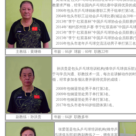
教要求严格，经常在国内乒乓球比赛中获得优异的成
1996年包头市乒乓球锦标赛职工男子组单打第5名
2004年包头市职工运动会乒乓球比赛(城运会20年
2013年“李宁·红双喜杯”中国乒乓球协会会员联赛(
2014年“相约苏州世乒赛·李宁红双喜杯”中国乒乓
2015年“李宁·红双喜杯”中国乒乓球协会会员联赛(
2015年“李宁·红双喜杯”中国乒乓球协会会员联赛(
2016年包头市老年乒乓球交流活动男子单打第三
主教练：黄继锋
年龄：66岁 球龄：60年 职教22年
孙洪贵是
包头乒乓球培训
机构(锋华乒乓球俱乐部
于与学员沟通、职教技术一流，每次在讲解动作的时
领，经常参加各项比赛并获得优异的成绩：
2008年包钢退管处男子单打第2名。
2009年包钢退管处男子单打第3名。
2010年包钢退管处男子单打第3名。
2017年包头市老年60岁组团体第1名。
副教练：孙洪贵
年龄：64岁 职教多年
张爱莲是
包头乒乓球培训
机构(锋华乒
乓球俱乐部)职教副教练之一，拥有丰富